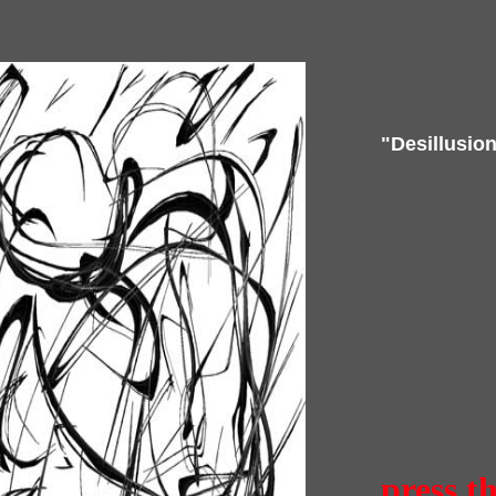
"Desillusio
press t