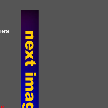
nierte
he